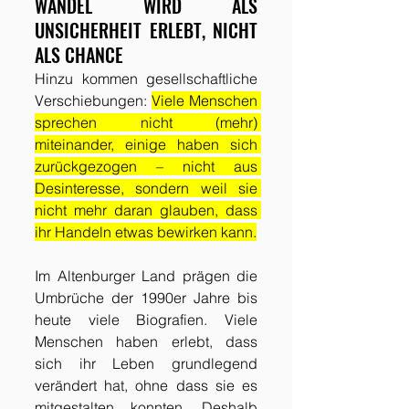
WANDEL WIRD ALS 
UNSICHERHEIT ERLEBT, NICHT 
ALS CHANCE
Hinzu kommen gesellschaftliche 
Verschiebungen: 
Viele Menschen 
sprechen nicht (mehr) 
miteinander, einige haben sich 
zurückgezogen – nicht aus 
Desinteresse, sondern weil sie 
nicht mehr daran glauben, dass 
ihr Handeln etwas bewirken kann.
Im Altenburger Land prägen die 
Umbrüche der 1990er Jahre bis 
heute viele Biografien. Viele 
Menschen haben erlebt, dass 
sich ihr Leben grundlegend 
verändert hat, ohne dass sie es 
mitgestalten konnten. Deshalb 