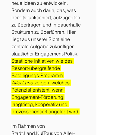
neue Ideen zu entwickeln. 
Sondern auch darin, das, was 
bereits funktioniert, aufzugreifen, 
zu übertragen und in dauerhafte 
Strukturen zu überführen. Hier 
liegt aus unserer Sicht eine 
zentrale Aufgabe zukünftiger 
staatlicher Engagement-Politik. 
Staatliche Initiativen wie des 
Ressort-übergreifende 
Beteiligungs-Programm 
Aller.Land
 zeigen, welches 
Potenzial entsteht, wenn 
Engagement-Förderung 
langfristig, kooperativ und 
prozessorientiert angelegt wird.
Im Rahmen von 
Stadt.Land
.KulTour, von Aller-