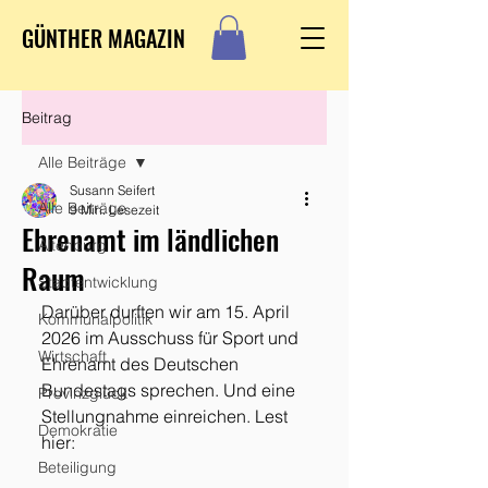
GÜNTHER MAGAZIN
Beitrag
Alle Beiträge
Susann Seifert
Alle Beiträge
9 Min. Lesezeit
Ehrenamt im ländlichen
Altenburg
Raum
Stadtentwicklung
Darüber durften wir am 15. April 
Kommunalpolitik
2026 im Ausschuss für Sport und 
Wirtschaft
Ehrenamt des Deutschen 
Bundestags sprechen. Und eine 
Provinzglück
Stellungnahme einreichen. Lest 
Demokratie
hier:
Beteiligung