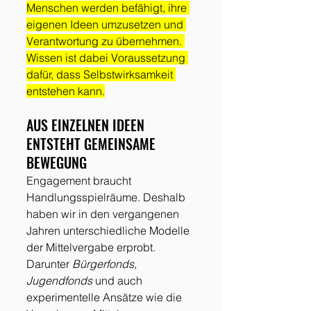
Menschen werden befähigt, ihre 
eigenen Ideen umzusetzen und 
Verantwortung zu übernehmen. 
Wissen ist dabei Voraussetzung 
dafür, dass Selbstwirksamkeit 
entstehen kann.
AUS EINZELNEN IDEEN 
ENTSTEHT GEMEINSAME 
BEWEGUNG
Engagement braucht 
Handlungsspielräume. Deshalb 
haben wir in den vergangenen 
Jahren unterschiedliche Modelle 
der Mittelvergabe erprobt. 
Darunter 
Bürgerfonds
, 
Jugendfonds
 und auch 
experimentelle Ansätze wie die 