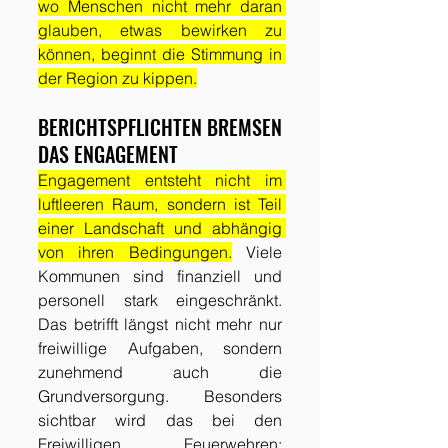
wo Menschen nicht mehr daran 
glauben, etwas bewirken zu 
können, beginnt die Stimmung in 
der Region zu kippen.
BERICHTSPFLICHTEN BREMSEN 
DAS ENGAGEMENT
Engagement entsteht nicht im 
luftleeren Raum, sondern ist Teil 
einer Landschaft und abhängig 
von ihren Bedingungen.
 Viele 
Kommunen sind finanziell und 
personell stark eingeschränkt. 
Das betrifft längst nicht mehr nur 
freiwillige Aufgaben, sondern 
zunehmend auch die 
Grundversorgung. Besonders 
sichtbar wird das bei den 
Freiwilligen Feuerwehren: 