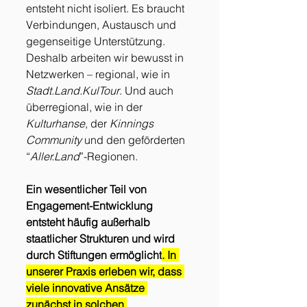
entsteht nicht isoliert. Es braucht 
Verbindungen, Austausch und 
gegenseitige Unterstützung. 
Deshalb arbeiten wir bewusst in 
Netzwerken – regional, wie in 
Stadt.Land
.KulTour
. Und auch 
überregional, wie in der 
Kulturhanse
, der 
Kinnings
Community
 und den geförderten 
“
Aller.Land
”-Regionen.
Ein wesentlicher Teil von 
Engagement-Entwicklung 
entsteht häufig außerhalb 
staatlicher Strukturen und wird 
durch Stiftungen ermöglicht
. In 
unserer Praxis erleben wir, dass 
viele innovative Ansätze 
zunächst in solchen 