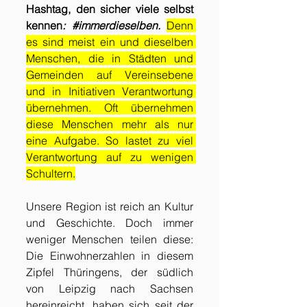
Hashtag, den sicher viele selbst 
kennen
: 
#immerdieselben
.
Denn 
es sind meist ein und dieselben 
Menschen, die in Städten und 
Gemeinden auf Vereinsebene 
und in Initiativen Verantwortung 
übernehmen. Oft übernehmen 
diese Menschen mehr als nur 
eine Aufgabe. So lastet zu viel 
Verantwortung auf zu wenigen 
Schultern.
Unsere Region ist reich an Kultur 
und Geschichte. Doch immer 
weniger Menschen teilen diese: 
Die Einwohnerzahlen in diesem 
Zipfel Thüringens, der südlich 
von Leipzig nach Sachsen 
hereinreicht, haben sich seit der 