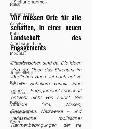
- Stellungnahme -
Rätsel
Kulinarisches
Wir müssen Orte für alle 
Günther
schaffen, in einer neuen 
Politik
Landschaft des 
Altenburger Land
Engagements
Mobilität
Die Menschen sind da. Die Ideen 
Alltagsorte
sind da. Doch das Ehrenamt im 
Jugendliche
ländlichen Raum ist noch auf zu 
Brief an ...
wenige Schultern verteilt. Eine 
neue Engagement-Landschaft 
Tourismus
entsteht nicht von selbst. Sie 
Kultur
braucht Orte, Wissen, 
Ressourcen, Netzwerke – und 
Gesundheit
verlässliche (politische) 
Sport
Rahmenbedingungen, der sie 