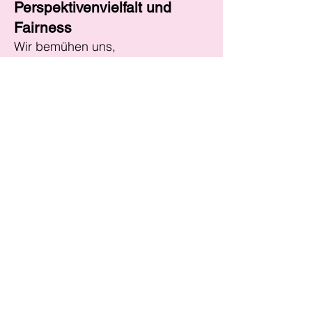
Perspektivenvielfalt und
Fairness
Wir bemühen uns,
unterschiedliche Sichtweisen
sichtbar zu machen und Themen
aus verschiedenen Perspektiven
zu beleuchten. Unser Ziel ist es,
Orientierung zu schaffen und
Menschen eine informierte
Meinungsbildung zu ermöglichen.
Verantwortung für die
demokratische Öffentlichkeit
Wir glauben an die Bedeutung von
freiem Journalismus für eine
lebendige Demokratie. Deshalb
fördern wir sachliche Debatten,