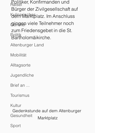
Politiker, Konfirmanden und 
Rätsel
Bürger der Zivilgesellschaft auf 
Kulinarisches
dem Marktplatz. Im Anschluss 
gingen viele Teilnehmer noch 
Günther
zum Friedensgebet in die St. 
Politik
Bartholomäikirche. 
Altenburger Land
Mobilität
Alltagsorte
Jugendliche
Brief an ...
Tourismus
Kultur
Gedenkstunde auf dem Altenburger 
Gesundheit
Marktplatz
Sport