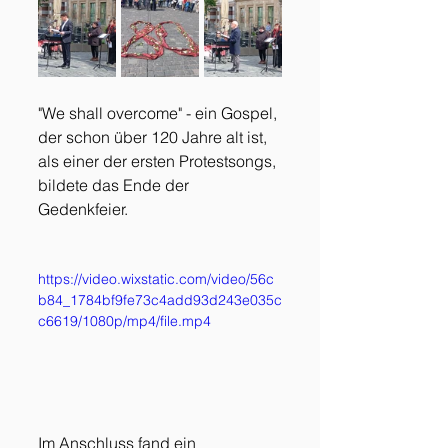
"We shall overcome" - ein Gospel, 
der schon über 120 Jahre alt ist, 
als einer der ersten Protestsongs, 
bildete das Ende der 
Gedenkfeier. 
https://video.wixstatic.com/video/56c
b84_1784bf9fe73c4add93d243e035c
c6619/1080p/mp4/file.mp4
Im Anschluss fand ein 