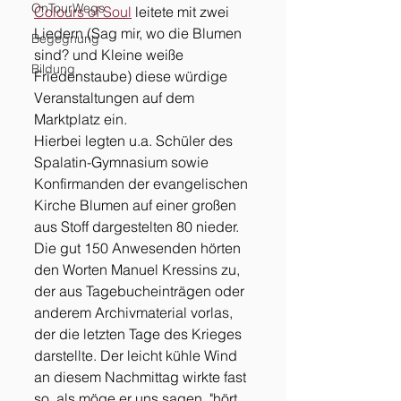
OnTourWegs
Colours of Soul
 leitete mit zwei 
Liedern (Sag mir, wo die Blumen 
Begegnung
sind? und Kleine weiße 
Bildung
Friedenstaube) diese würdige 
Veranstaltungen auf dem 
Marktplatz ein. 
Hierbei legten u.a. Schüler des 
Spalatin-Gymnasium sowie 
Konfirmanden der evangelischen 
Kirche Blumen auf einer großen 
aus Stoff dargestelten 80 nieder. 
Die gut 150 Anwesenden hörten 
den Worten Manuel Kressins zu, 
der aus Tagebucheinträgen oder 
anderem Archivmaterial vorlas, 
der die letzten Tage des Krieges 
darstellte. Der leicht kühle Wind 
an diesem Nachmittag wirkte fast 
so, als möge er uns sagen, "hört 