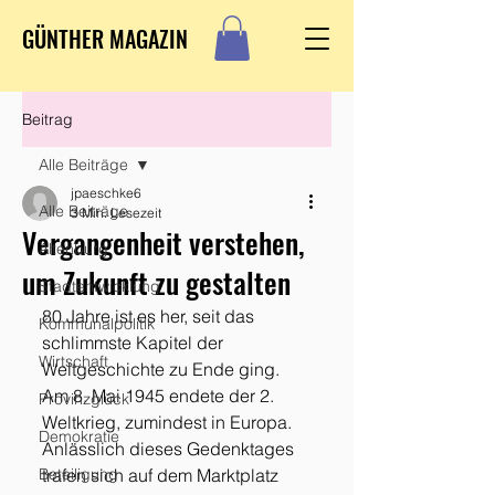
GÜNTHER MAGAZIN
Beitrag
Alle Beiträge
jpaeschke6
Alle Beiträge
3 Min. Lesezeit
Vergangenheit verstehen,
Altenburg
um Zukunft zu gestalten
Stadtentwicklung
80 Jahre ist es her, seit das 
Kommunalpolitik
schlimmste Kapitel der 
Wirtschaft
Weltgeschichte zu Ende ging. 
Am 8. Mai 1945 endete der 2. 
Provinzglück
Weltkrieg, zumindest in Europa. 
Demokratie
Anlässlich dieses Gedenktages 
Beteiligung
trafen sich auf dem Marktplatz 